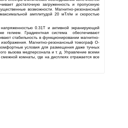
ечивает достаточную загруженность и пропускную
 существенные возможности. Магнитно-резонансный
 максимальной амплитудой 20 мТл/м и скоростью
 напряженностью 0.31T и активной экранирующей
вке гелием. Градиентная система обеспечивают
ивают стабильность в функционировании магнитно-
о изображения. Магнитно-резонансный томограф O-
 комфортные условия для размещения даже тучных
ого вызова медперсонала и т. д. Управление всеми
смежной комнаты, где на дисплеях отражается все