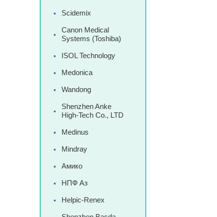
Scidemix
Canon Medical
Systems (Toshiba)
ISOL Technology
Medonica
Wandong
Shenzhen Anke
High-Tech Co., LTD
Medinus
Mindray
Амико
НПФ Аз
Helpic-Renex
Shenzhen Basda