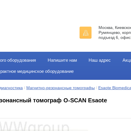
Москва, Киевско
Румянцево, корп
подъезд 6, офис
ого оборудования
Напишите нам
Наш адрес
Акц
трактное медицинское оборудование
диагностика
 / 
Магнитно-резонансные томографы
 / 
Esaote Biomedica
зонансный томограф O-SCAN Esaote