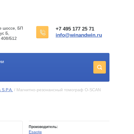
е шоссе, БП
+7 495 177 25 71
ус Б,
info@winandwin.ru
 408/Б12
ии
 S.P.A.
 / Магнитно-резонансный томограф O-SCAN 
Производитель:
Esaote