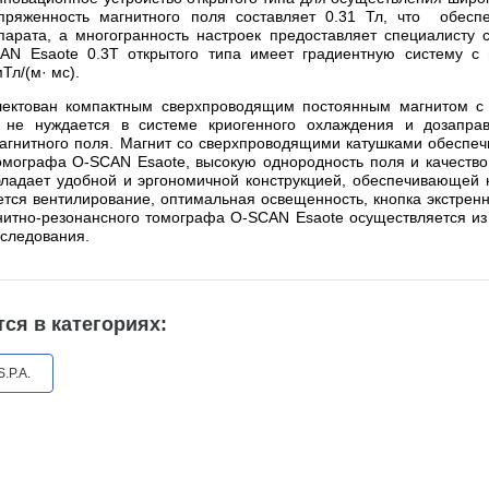
апряженность магнитного поля составляет 0.31 Тл, что обесп
парата, а многогранность настроек предоставляет специалисту
AN Esaote 0.3T открытого типа имеет градиентную систему с
Тл/(м· мс).
лектован компактным сверхпроводящим постоянным магнитом с
не нуждается в системе криогенного охлаждения и дозапра
агнитного поля. Магнит со сверхпроводящими катушками обеспеч
омографа O-SCAN Esaote, высокую однородность поля и качеств
ладает удобной и эргономичной конструкцией, обеспечивающей
ется вентилирование, оптимальная освещенность, кнопка экстренн
итно-резонансного томографа O-SCAN Esaote осуществляется из 
следования.
ся в категориях:
.P.A.