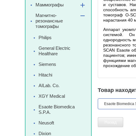
Маммографы
и суставов. Н
способность ап
томограф O-SC
Магнитно-
нарастания 40 м
резонансные
томографы
Аппарат укомп
системой. Он 
Philips
однородность м
резонансного т
General Electric
SCAN Esaote об
Healthare
пациентов; име
функциями магн
Siemens
прохождение об
Hitachi
AILab. Co.
Товар находит
XGY Medical
Esaote Biomedica S
Esaote Biomedica
S.P.A.
Назад
Neusoft
Dixion