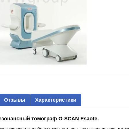
Отзывы
Характеристики
езонансный томограф O-SCAN Esaote.
новационное устройство открытого типа для осуществления широк