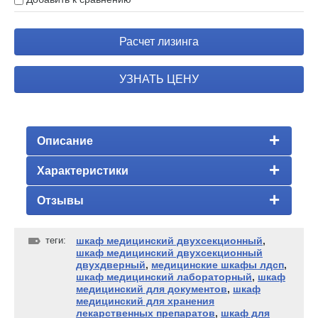
Расчет лизинга
УЗНАТЬ ЦЕНУ
Описание
Характеристики
Отзывы
теги:
шкаф медицинский двухсекционный
,
шкаф медицинский двухсекционный
двухдверный
,
медицинские шкафы лдсп
,
шкаф медицинский лабораторный
,
шкаф
медицинский для документов
,
шкаф
медицинский для хранения
лекарственных препаратов
,
шкаф для