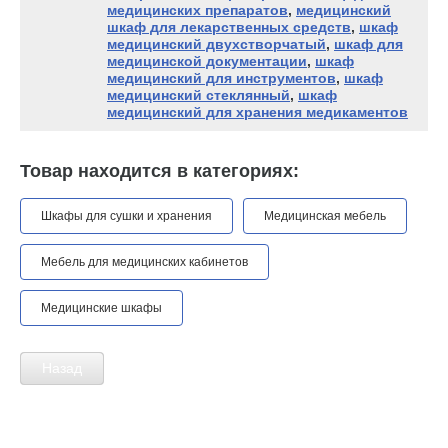
медицинских препаратов
,
медицинский
шкаф для лекарственных средств
,
шкаф
медицинский двухстворчатый
,
шкаф для
медицинской документации
,
шкаф
медицинский для инструментов
,
шкаф
медицинский стеклянный
,
шкаф
медицинский для хранения медикаментов
Товар находится в категориях:
Шкафы для сушки и хранения
Медицинская мебель
Мебель для медицинских кабинетов
Медицинские шкафы
Назад