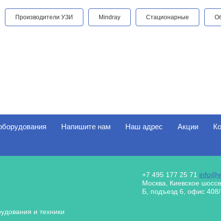
Производители УЗИ
Mindray
Стационарные
О
 оборудования
Напишите нам
Наш адрес
Акции
Ко
+7 495 177 25 71
info@w
Москва, Киевское шоссе
Б, подъезд 6, офис 408
удования и техники