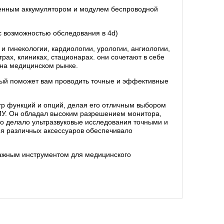
троенным аккумулятором и модулем беспроводной
а с возможностью обследования в 4d)
 гинекологии, кардиологии, урологии, ангиологии,
ах, клиниках, стационарах. они сочетают в себе
 на медицинском рынке.
рый поможет вам проводить точные и эффективные
ктр функций и опций, делая его отличным выбором
ПУ. Он обладал высоким разрешением монитора,
о делало ультразвуковые исследования точными и
ия различных аксессуаров обеспечивало
 важным инструментом для медицинского