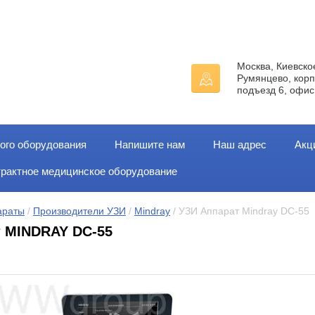
Москва, Киевско
Румянцево, корп
подъезд 6, офис
ого оборудования
Напишите нам
Наш адрес
Акц
трактное медицинское оборудование
араты
 / 
Производители УЗИ
 / 
Mindray
 / УЗИ Аппарат Mindray DC-55
 MINDRAY DC-55