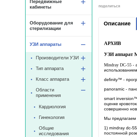
Передвижные
поделиться
кабинеты
Оборудование для
Описание
стерилизации
АРХИВ
УЗИ аппараты
УЗИ аппарат 
Производители УЗИ
- 
Mindray DC-55
Тип аппарата
использованием
Класс аппарата
definity™ - про
panoramic - па
Области
применения
smart inversio
оценке кровоток
Кардиология
совершенно нов
Гинекология
Мы предлагаем 
Общие
1) mindray dc-5
постоянной розе
исследования