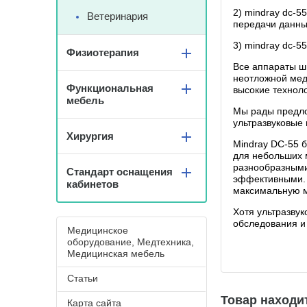
2) mindray dc-5
Ветеринария
передачи данны
3) mindray dc-5
Физиотерапия
Все аппараты ши
неотложной мед
Функциональная
высокие техноло
мебель
Мы рады предло
ультразвуковые
Хирургия
Mindray DC-55 б
для небольших 
разнообразными
Стандарт оснащения
эффективными. 
кабинетов
максимальную м
Хотя ультразву
обследования и
Медицинское
оборудование, Медтехника,
Медицинская мебель
Статьи
Товар находит
Карта сайта