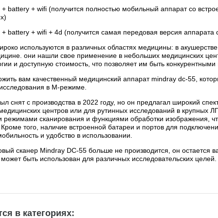
5 + battery + wifi (получится полностью мобильный аппарат со вс
х)
5 + battery + wifi + 4d (получится самая передовая версия аппарат
роко используются в различных областях медицины: в акушерстве и
ицине. они нашли свое применение в небольших медицинских центр
гии и доступную стоимость, что позволяет им быть конкурентными
жить вам качественный медицинский аппарат mindray dc-55, кото
 исследования в М-режиме.
ыл снят с производства в 2022 году, но он предлагал широкий спе
медицинских центров или для рутинных исследований в крупных Л
 режимами сканирования и функциями обработки изображения, чт
Кроме того, наличие встроенной батареи и портов для подключен
обильность и удобство в использовании.
ковый сканер Mindray DC-55 больше не производится, он остается
 может быть использован для различных исследовательских целей.
ся в категориях: