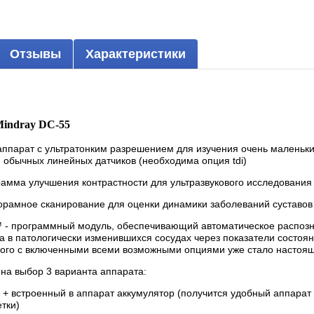
Отзывы
Характеристики
Mindray DC-55
аппарат с ультратонким разрешением для изучения очень маленьких
 обычных линейных датчиков (необходима опция tdi)
грамма улучшения контрастности для ультразвукового исследования
норамное сканирование для оценки динамики заболеваний суставов
n™ - программный модуль, обеспечивающий автоматическое распозн
а в патологически изменившихся сосудах через показатели состоя
ого с включенными всеми возможными опциями уже стало настоящ
на выбор 3 варианта аппарата:
5 + встроенный в аппарат аккумулятор (получится удобный аппара
тки)