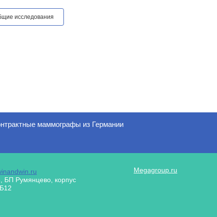
бщие исследования
нтрактные маммографы из Германии
Megagroup.ru
inandwin.ru
, БП Румянцево, корпус
/Б12